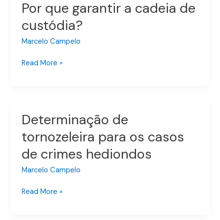
Por que garantir a cadeia de
Por
flagrante?
que
custódia?
garantir
a
Marcelo Campelo
cadeia
Read More »
de
custódia?
Determinação de
Determinação
de
tornozeleira para os casos
tornozeleira
de crimes hediondos
para
os
Marcelo Campelo
casos
de
Read More »
crimes
hediondos