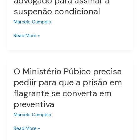
advogado para assinar a
volante
suspenão condicional
precisa
de
Marcelo Campelo
advogado
Read More »
para
assinar
a
suspenão
condicional
O Ministério Púbico precisa
O
Ministério
pediir para que a prisão em
Púbico
flagrante se converta em
precisa
pediir
preventiva
para
que
Marcelo Campelo
a
Read More »
prisão
em