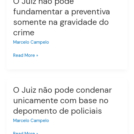
O Juiz não pode
Juiz
fundamentar a preventiva
não
somente na gravidade do
pode
fundamentar
crime
a
preventiva
Marcelo Campelo
somente
Read More »
na
gravidade
do
crime
O Juiz não pode condenar
O
Juiz
unicamente com base no
não
depomento de policiais
pode
condenar
Marcelo Campelo
unicamente
com
Read More »