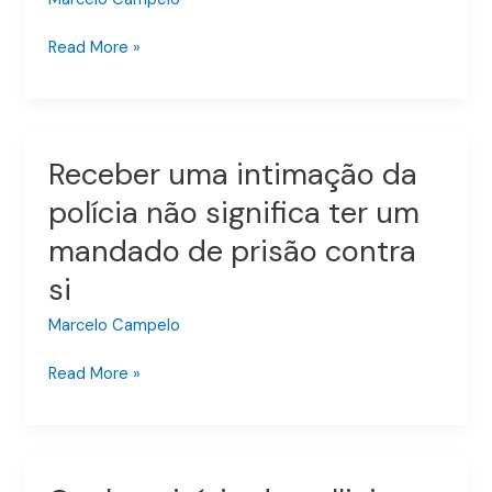
forma
genérica
Read More »
em
uma
prisão
preventiva?
Receber uma intimação da
Receber
uma
polícia não significa ter um
intimação
mandado de prisão contra
da
polícia
si
não
significa
Marcelo Campelo
ter
Read More »
um
mandado
de
prisão
contra