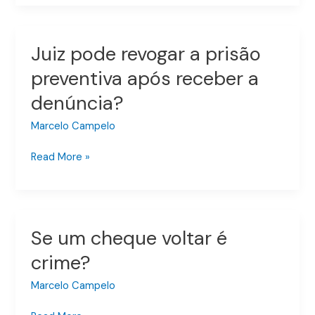
de
custódia
Juiz pode revogar a prisão
Juiz
pode
preventiva após receber a
revogar
denúncia?
a
prisão
Marcelo Campelo
preventiva
após
Read More »
receber
a
denúncia?
Se um cheque voltar é
Se
um
crime?
cheque
voltar
Marcelo Campelo
é