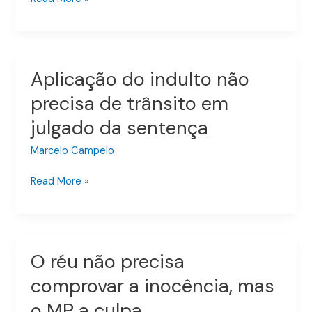
beleza
criminal
Aplicação do indulto não
Aplicação
do
precisa de trânsito em
indulto
julgado da sentença
não
precisa
Marcelo Campelo
de
trânsito
Read More »
em
julgado
da
sentença
O réu não precisa
O
réu
comprovar a inocência, mas
não
o MP a culpa
precisa