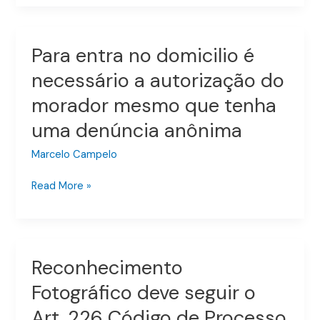
flagrante
se
converta
Para entra no domicilio é
Para
em
entra
necessário a autorização do
preventiva
no
morador mesmo que tenha
domicilio
é
uma denúncia anônima
necessário
a
Marcelo Campelo
autorização
Read More »
do
morador
mesmo
que
tenha
Reconhecimento
Reconhecimento
uma
Fotográfico
Fotográfico deve seguir o
denúncia
deve
anônima
Art. 226 Código de Processo
seguir