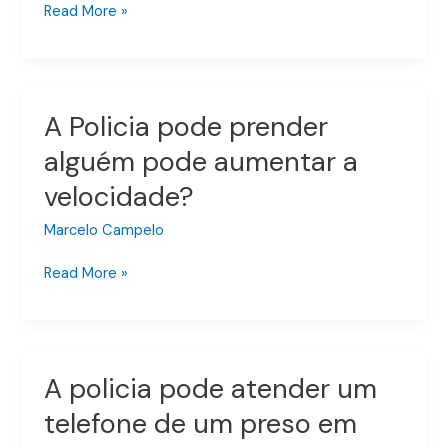
preservação
Read More »
da
prova
criminal
A Policia pode prender
A
Policia
alguém pode aumentar a
pode
velocidade?
prender
alguém
Marcelo Campelo
pode
aumentar
Read More »
a
velocidade?
A policia pode atender um
A
policia
telefone de um preso em
pode