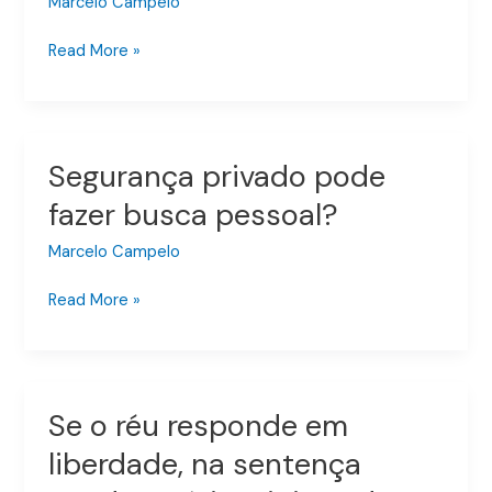
Marcelo Campelo
12790
Read More »
–
2025
Segurança privado pode
Segurança
privado
fazer busca pessoal?
pode
fazer
Marcelo Campelo
busca
Read More »
pessoal?
Se o réu responde em
Se
o
liberdade, na sentença
réu