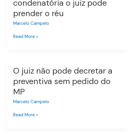
condenatória o juiz pode
responde
em
prender o réu
liberdade,
na
Marcelo Campelo
sentença
Read More »
condenatória
o
juiz
pode
prender
O juiz não pode decretar a
O
o
juiz
preventiva sem pedido do
réu
não
MP
pode
decretar
Marcelo Campelo
a
preventiva
Read More »
sem
pedido
do