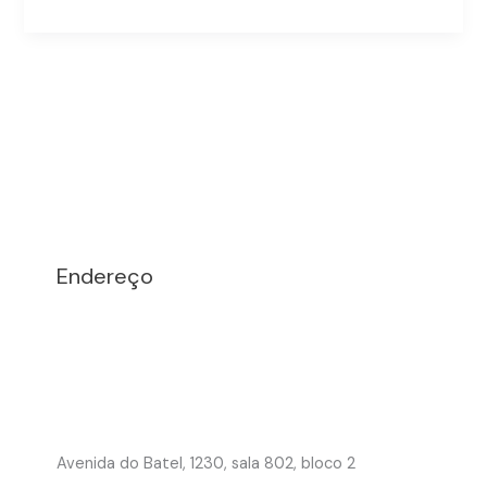
a
pena
base
Endereço
Avenida do Batel, 1230, sala 802, bloco 2