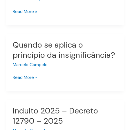
apontar
ao
Read More »
converter
uma
prisão
preventiva
Quando se aplica o
Quando
em
se
flagrante
princípio da insignificância?
aplica
o
Marcelo Campelo
princípio
Read More »
da
insignificância?
Indulto 2025 – Decreto
Indulto
2025
12790 – 2025
–
Decreto