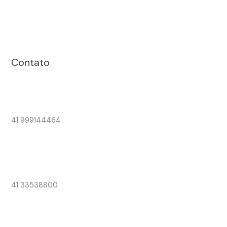
Contato
41 999144464
41 33538800