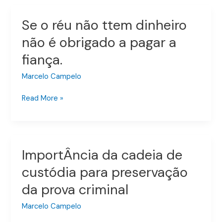
MP
Se o réu não ttem dinheiro
Se
o
não é obrigado a pagar a
réu
fiança.
não
ttem
Marcelo Campelo
dinheiro
não
Read More »
é
obrigado
a
pagar
ImportÂncia da cadeia de
ImportÂncia
a
da
fiança.
custódia para preservação
cadeia
da prova criminal
de
custódia
Marcelo Campelo
para