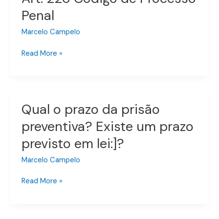
o
Penal
Art.
226
Marcelo Campelo
Código
Read More »
de
Processo
Penal
Qual o prazo da prisão
Qual
o
preventiva? Existe um prazo
prazo
previsto em lei:]?
da
prisão
Marcelo Campelo
preventiva?
Existe
Read More »
um
prazo
previsto