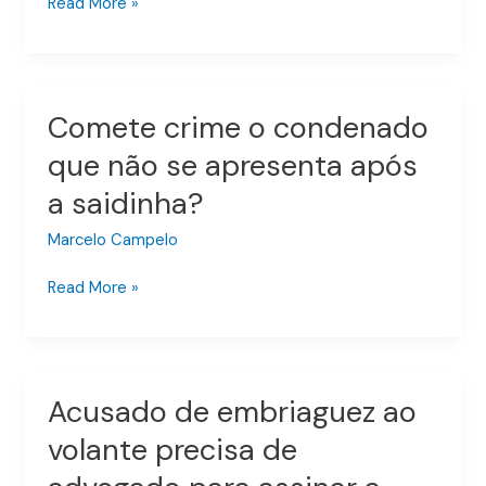
Read More »
policia
somente
pode
ingressar
Comete crime o condenado
Comete
com
crime
mandado
que não se apresenta após
o
ou
a saidinha?
condenado
autorização
que
para
Marcelo Campelo
não
ingresso
se
Read More »
apresenta
após
a
saidinha?
Acusado de embriaguez ao
Acusado
de
volante precisa de
embriaguez
ao