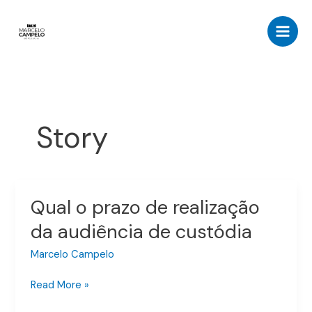
Ir
para
o
conteúdo
Story
Qual o prazo de realização
Qual
o
da audiência de custódia
prazo
de
Marcelo Campelo
realização
Read More »
da
audiência