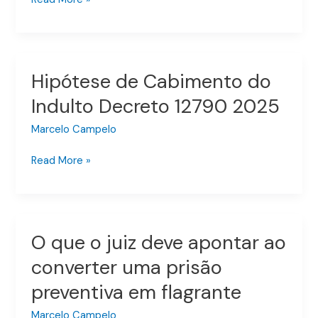
base
no
depomento
de
Hipótese de Cabimento do
Hipótese
policiais
de
Indulto Decreto 12790 2025
Cabimento
do
Marcelo Campelo
Indulto
Read More »
Decreto
12790
2025
O que o juiz deve apontar ao
O
que
converter uma prisão
o
preventiva em flagrante
juiz
deve
Marcelo Campelo