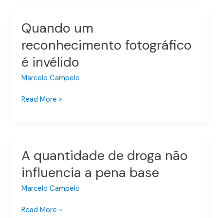
Quando um
Quando
um
reconhecimento fotográfico
reconhecimento
é invélido
fotográfico
é
Marcelo Campelo
invélido
Read More »
A quantidade de droga não
A
quantidade
influencia a pena base
de
droga
Marcelo Campelo
não
Read More »
influencia