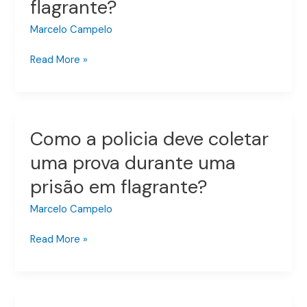
flagrante?
atender
um
Marcelo Campelo
telefone
de
Read More »
um
preso
em
flagrante?
Como a policia deve coletar
Como
a
uma prova durante uma
policia
prisão em flagrante?
deve
coletar
Marcelo Campelo
uma
prova
Read More »
durante
uma
prisão
em