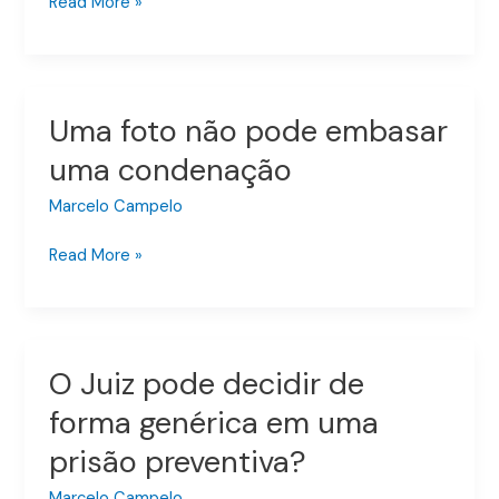
Read More »
crime?
Uma foto não pode embasar
Uma
foto
uma condenação
não
pode
Marcelo Campelo
embasar
Read More »
uma
condenação
O Juiz pode decidir de
O
Juiz
forma genérica em uma
pode
prisão preventiva?
decidir
de
Marcelo Campelo