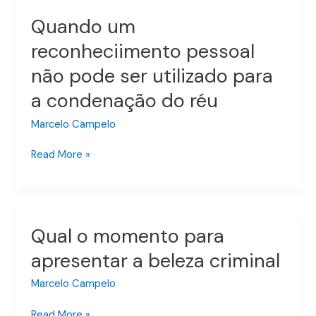
em
Quando um
Quando
lei:]?
um
reconheciimento pessoal
reconheciimento
não pode ser utilizado para
pessoal
não
a condenação do réu
pode
ser
Marcelo Campelo
utilizado
Read More »
para
a
condenação
do
réu
Qual o momento para
Qual
o
apresentar a beleza criminal
momento
para
Marcelo Campelo
apresentar
Read More »
a