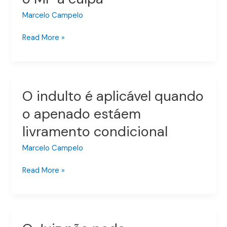
comprovar
Marcelo Campelo
a
inocência,
Read More »
mas
o
MP
a
O indulto é aplicável quando
O
culpa
indulto
o apenado estáem
é
livramento condicional
aplicável
quando
Marcelo Campelo
o
apenado
Read More »
estáem
livramento
condicional
O