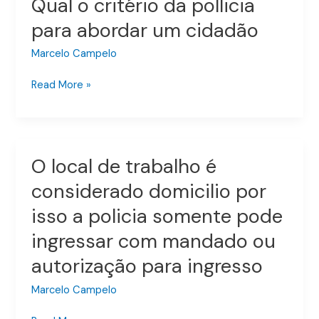
Qual o critério da pollicia
Qual
si
o
para abordar um cidadão
critério
da
Marcelo Campelo
pollicia
Read More »
para
abordar
um
cidadão
O local de trabalho é
O
local
considerado domicilio por
de
isso a policia somente pode
trabalho
é
ingressar com mandado ou
considerado
autorização para ingresso
domicilio
por
Marcelo Campelo
isso
a