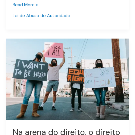
Read More »
Lei de Abuso de Autoridade
Na
arena
do
direito,
o
direito
ao
silêncio
dos
acusados
é
um
princípio
Na arena do direito, o direito