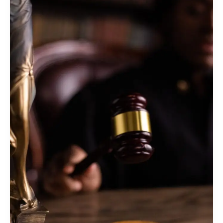
Lei
de
Abuso
de
Autoridade:
Um
Guia
Prático
Para
a
Proteção
dos
Seus
Direitos”
–
Primeira
Parte