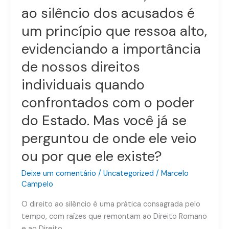
que
ao silêncio dos acusados é
ressoa
alto,
um princípio que ressoa alto,
evidenciando
evidenciando a importância
a
importância
de nossos direitos
de
individuais quando
nossos
confrontados com o poder
direitos
individuais
do Estado. Mas você já se
quando
perguntou de onde ele veio
confrontados
com
ou por que ele existe?
o
poder
Deixe um comentário
/
Uncategorized
/
Marcelo
Campelo
do
Estado.
O direito ao silêncio é uma prática consagrada pelo
Mas
tempo, com raízes que remontam ao Direito Romano
você
e ao Direito