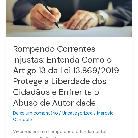
Artigo
13
da
Lei
13.869/2019
Protege
a
Rompendo Correntes
Liberdade
Injustas: Entenda Como o
dos
Cidadãos
Artigo 13 da Lei 13.869/2019
e
Protege a Liberdade dos
Enfrenta
o
Cidadãos e Enfrenta o
Abuso
Abuso de Autoridade
de
Autoridade
Deixe um comentário
/
Uncategorized
/
Marcelo
Campelo
Vivemos em um tempo onde é fundamental