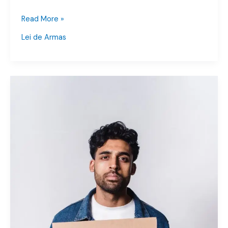
Read More »
Lei de Armas
Justiça
em
Pauta:
Direitos
do
Acusado
–
Brasil
x
ONU