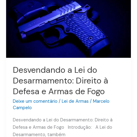
Desarmamento:
Direito
à
Defesa
e
Armas
de
Fogo
Desvendando a Lei do
Desarmamento: Direito à
Defesa e Armas de Fogo
Deixe um comentário
/
Lei de Armas
/
Marcelo
Campelo
Desvendando a Lei do Desarmamento: Direito à
Defesa e Armas de Fogo Introdução: A Lei do
Desarmamento, também