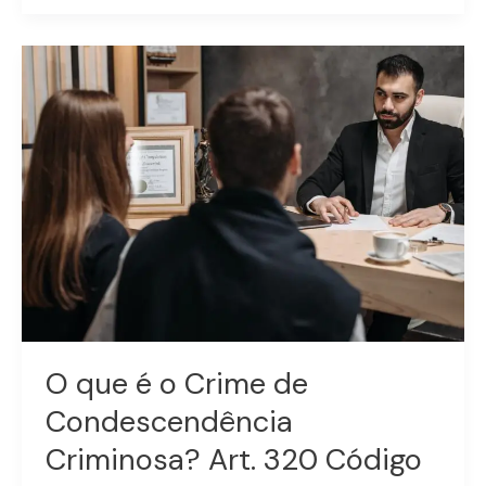
O
que
é
o
Crime
de
Condescendência
Criminosa?
Art.
320
Código
Penal
BRasileiro
O que é o Crime de
Condescendência
Criminosa? Art. 320 Código