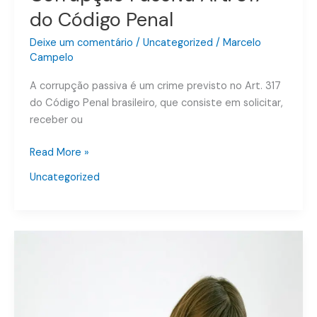
do Código Penal
Deixe um comentário
/
Uncategorized
/
Marcelo
Campelo
A corrupção passiva é um crime previsto no Art. 317
do Código Penal brasileiro, que consiste em solicitar,
receber ou
Read More »
Uncategorized
Crimes
Contra
a
Organização
do