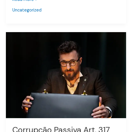
Uncategorized
Corrupção
Passiva
Art.
317
do
Código
Penal
Corrupção Passiva Art. 317