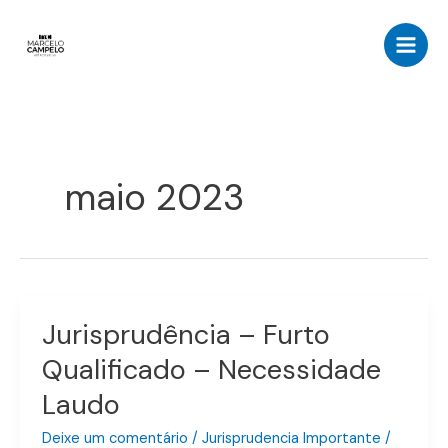
Ir
para
o
conteúdo
maio 2023
Jurisprudência – Furto
Jurisprudência
–
Qualificado – Necessidade
Furto
Laudo
Qualificado
–
Deixe um comentário
/
Jurisprudencia Importante
/
Necessidade