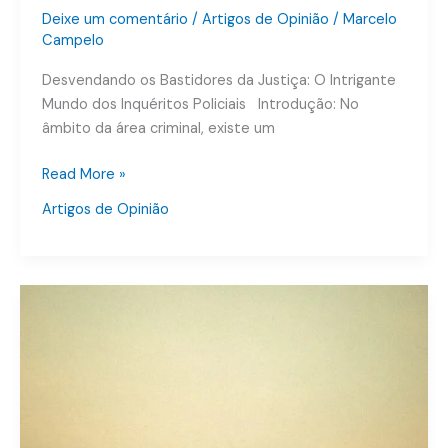
Deixe um comentário
/
Artigos de Opinião
/
Marcelo
Campelo
Desvendando os Bastidores da Justiça: O Intrigante
Mundo dos Inquéritos Policiais Introdução: No
âmbito da área criminal, existe um
Read More »
Artigos de Opinião
Mistérios
e
Mistérios:
Crimes
Inesquecíveis
no
Dia