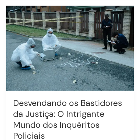
Desvendando
os
Bastidores
da
Justiça:
O
Intrigante
Mundo
dos
Inquéritos
Policiais
Desvendando os Bastidores
da Justiça: O Intrigante
Mundo dos Inquéritos
Policiais