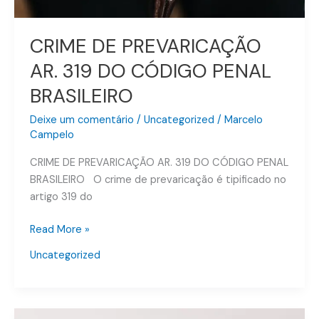
CRIME DE PREVARICAÇÃO
AR. 319 DO CÓDIGO PENAL
BRASILEIRO
Deixe um comentário
/
Uncategorized
/
Marcelo
Campelo
CRIME DE PREVARICAÇÃO AR. 319 DO CÓDIGO PENAL
BRASILEIRO O crime de prevaricação é tipificado no
artigo 319 do
Read More »
Uncategorized
Facilitação