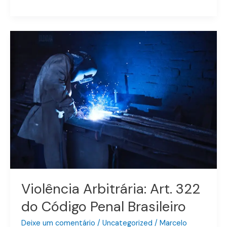
Violência
Arbitrária:
Art.
322
do
Código
Penal
Brasileiro
Violência Arbitrária: Art. 322
do Código Penal Brasileiro
Deixe um comentário
/
Uncategorized
/
Marcelo