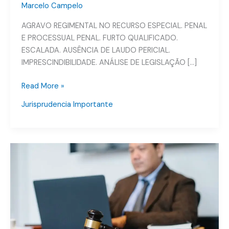
Marcelo Campelo
Laudo
AGRAVO REGIMENTAL NO RECURSO ESPECIAL. PENAL
E PROCESSUAL PENAL. FURTO QUALIFICADO.
ESCALADA. AUSÊNCIA DE LAUDO PERICIAL.
IMPRESCINDIBILIDADE. ANÁLISE DE LEGISLAÇÃO […]
Read More »
Jurisprudencia Importante
Recebi
uma
Denúncia
Criminal,
e
agora?