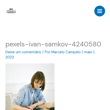
Ir
para
o
conteúdo
pexels-ivan-samkov-4240580
Deixe um comentário
/ Por
Marcelo Campelo
/
maio 1,
2023