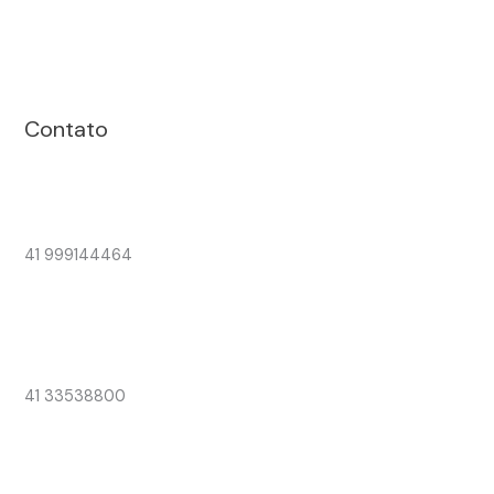
Contato
41 999144464
41 33538800