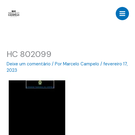
Ir
para
o
conteúdo
HC 802099
Deixe um comentário
/ Por
Marcelo Campelo
/
fevereiro 17,
2023