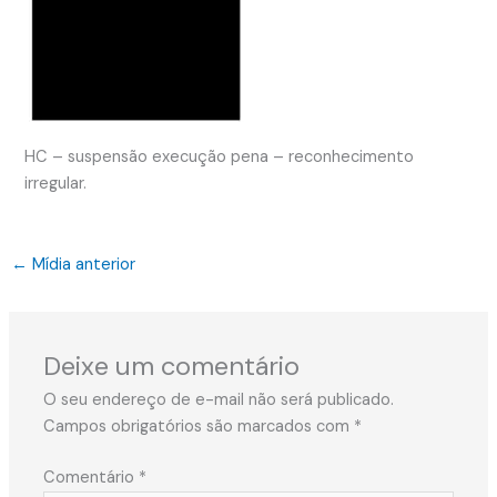
HC – suspensão execução pena – reconhecimento
irregular.
←
Mídia anterior
Deixe um comentário
O seu endereço de e-mail não será publicado.
Campos obrigatórios são marcados com
*
Comentário
*