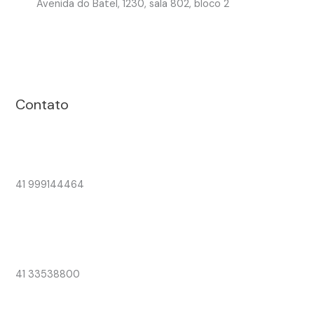
Avenida do Batel, 1230, sala 802, bloco 2
Contato
41 999144464
41 33538800