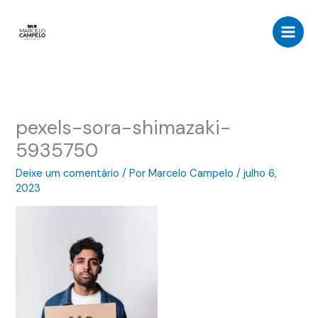
Ir
para
o
conteúdo
pexels-sora-shimazaki-
5935750
Deixe um comentário
/ Por
Marcelo Campelo
/
julho 6,
2023