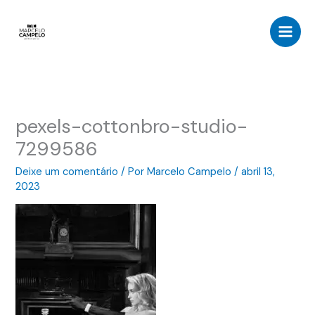
Ir
para
o
conteúdo
pexels-cottonbro-studio-
7299586
Deixe um comentário
/ Por
Marcelo Campelo
/
abril 13,
2023