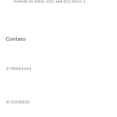
Avenida do Batel, 1230, sala 802, bloco 2
Contato
41 999144464
41 33538800