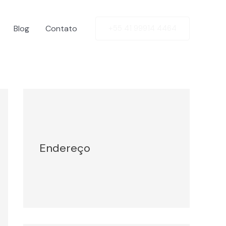
Blog
Contato
+55 41 99914 4464
Facebook
Twitter
LinkedIn
Instagram
Endereço