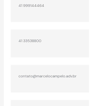
41 999144464
41 33538800
contato@marcelocampelo.adv.br