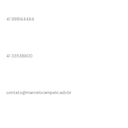
41 999144464
41 33538800
contato@marcelocampelo.adv.br