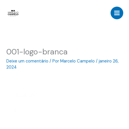
Ir
para
o
conteúdo
001-logo-branca
Deixe um comentário
/ Por
Marcelo Campelo
/
janeiro 26,
2024