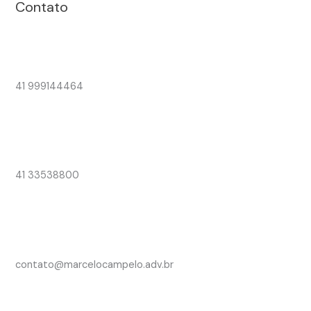
Contato
41 999144464
41 33538800
contato@marcelocampelo.adv.br